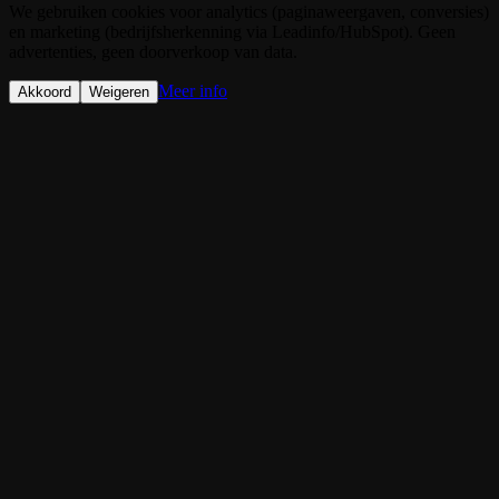
We gebruiken cookies voor analytics (paginaweergaven, conversies)
en marketing (bedrijfsherkenning via Leadinfo/HubSpot). Geen
advertenties, geen doorverkoop van data.
Meer info
Akkoord
Weigeren