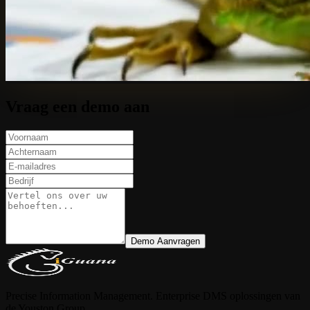
Vraag een demo aan
Demo Aanvragen
Precise Information Management. Enterprise DMS oplossingen van
de Youston Group.