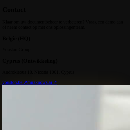
Contact
Klaar om uw documentbeheer te verbeteren? Vraag een demo aan
of neem contact op met ons oplossingenteam.
België (HQ)
Youston Group
Cyprus (Ontwikkeling)
Androkleous 18, Nicosia 1061, Cyprus
youston.be ↗
miraknows.ai ↗