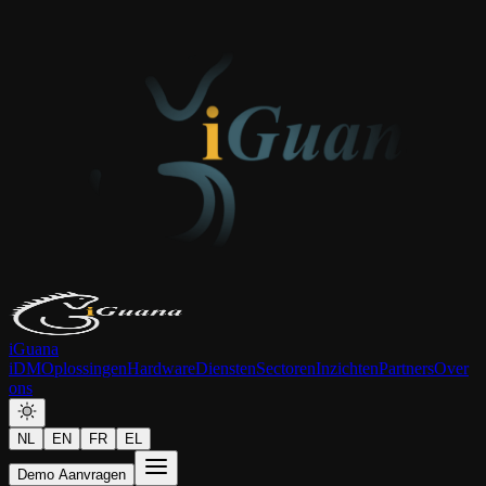
iGuana
iDM
Oplossingen
Hardware
Diensten
Sectoren
Inzichten
Partners
Over
ons
NL
EN
FR
EL
Demo Aanvragen