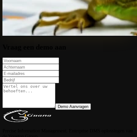
Vraag een demo aan
Demo Aanvragen
Precise Information Management. Enterprise DMS oplossingen van
de Youston Group.