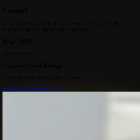
Contact
Klaar om uw documentbeheer te verbeteren? Vraag een demo aan
of neem contact op met ons oplossingenteam.
België (HQ)
Youston Group
Cyprus (Ontwikkeling)
Androkleous 18, Nicosia 1061, Cyprus
youston.be ↗
miraknows.ai ↗