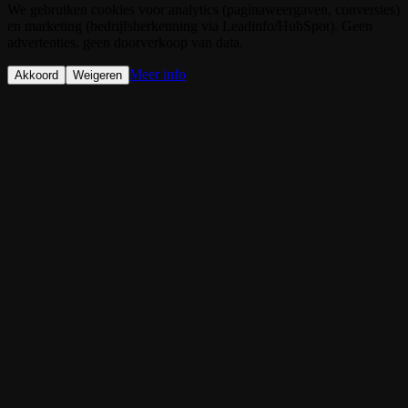
We gebruiken cookies voor analytics (paginaweergaven, conversies)
en marketing (bedrijfsherkenning via Leadinfo/HubSpot). Geen
advertenties, geen doorverkoop van data.
Meer info
Akkoord
Weigeren