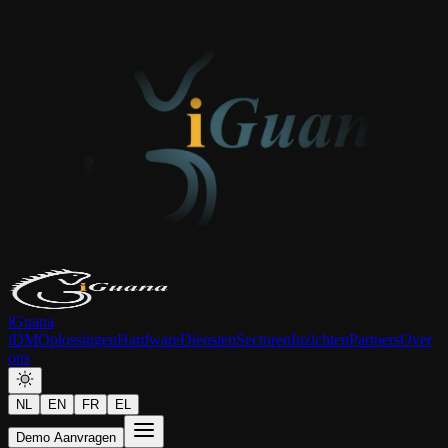
iGuana
iDM
Oplossingen
Hardware
Diensten
Sectoren
Inzichten
Partners
Over
ons
NL
EN
FR
EL
Demo Aanvragen