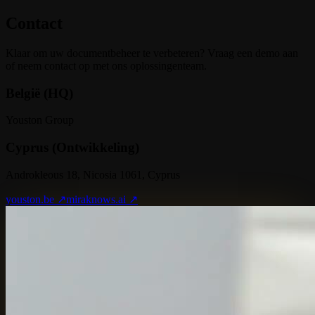
Contact
Klaar om uw documentbeheer te verbeteren? Vraag een demo aan
of neem contact op met ons oplossingenteam.
België (HQ)
Youston Group
Cyprus (Ontwikkeling)
Androkleous 18, Nicosia 1061, Cyprus
youston.be ↗
miraknows.ai ↗