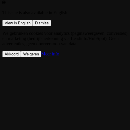
🌐
This site is also available in English.
View in English
Dismiss
We gebruiken cookies voor analytics (paginaweergaven, conversies)
en marketing (bedrijfsherkenning via Leadinfo/HubSpot). Geen
advertenties, geen doorverkoop van data.
Meer info
Akkoord
Weigeren