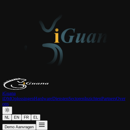
iGuana
iDM
Oplossingen
Hardware
Diensten
Sectoren
Inzichten
Partners
Over
ons
NL
EN
FR
EL
Demo Aanvragen