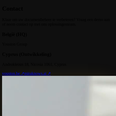
Contact
Klaar om uw documentbeheer te verbeteren? Vraag een demo aan
of neem contact op met ons oplossingenteam.
België (HQ)
Youston Group
Cyprus (Ontwikkeling)
Androkleous 18, Nicosia 1061, Cyprus
youston.be ↗
miraknows.ai ↗