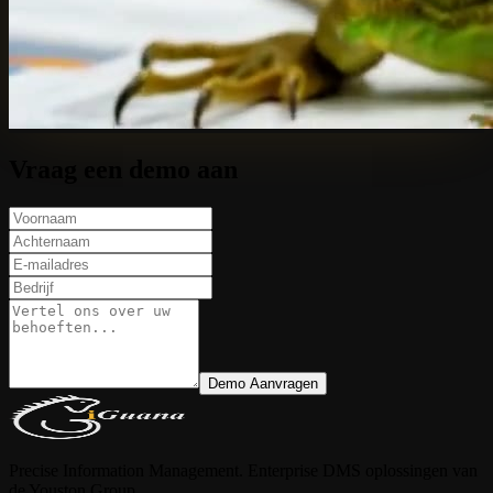
Vraag een demo aan
Demo Aanvragen
Precise Information Management. Enterprise DMS oplossingen van
de Youston Group.