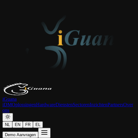
iGuana
iDM
Oplossingen
Hardware
Diensten
Sectoren
Inzichten
Partners
Over
ons
NL
EN
FR
EL
Demo Aanvragen