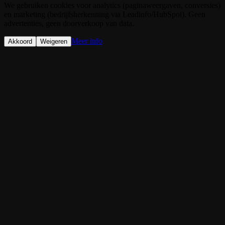
We gebruiken cookies voor analytics (paginaweergaven, conversies)
en marketing (bedrijfsherkenning via Leadinfo/HubSpot). Geen
advertenties, geen doorverkoop van data.
Meer info
Akkoord
Weigeren