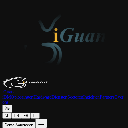
iGuana
iDM
Oplossingen
Hardware
Diensten
Sectoren
Inzichten
Partners
Over
ons
NL
EN
FR
EL
Demo Aanvragen