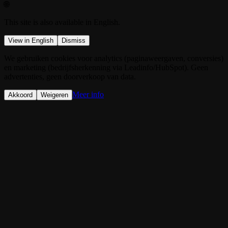
🌐
This site is also available in English.
View in English
Dismiss
We gebruiken cookies voor analytics (paginaweergaven, conversies)
en marketing (bedrijfsherkenning via Leadinfo/HubSpot). Geen
advertenties, geen doorverkoop van data.
Meer info
Akkoord
Weigeren