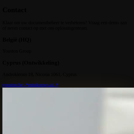
Contact
Klaar om uw documentbeheer te verbeteren? Vraag een demo aan
of neem contact op met ons oplossingenteam.
België (HQ)
Youston Group
Cyprus (Ontwikkeling)
Androkleous 18, Nicosia 1061, Cyprus
youston.be ↗
miraknows.ai ↗