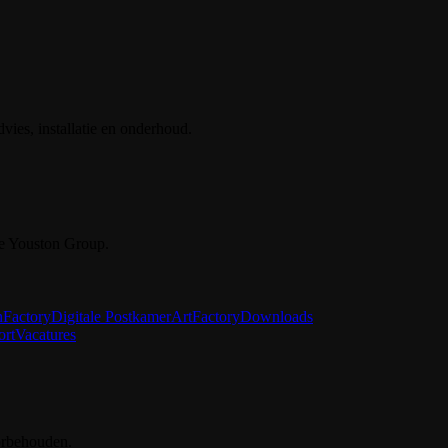
vies, installatie en onderhoud.
e Youston Group.
nFactory
Digitale Postkamer
ArtFactory
Downloads
ort
Vacatures
orbehouden.