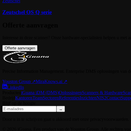
Zeutschel
Zeutschel OS Q serie
Offerte aanvragen
Interesse in deze scanner? Onze hardware-specialisten helpen u met ad
Offerte aanvragen
Precise Information Management. Enterprise DMS oplossingen van d
Youston Group
↗
MiraKnows.ai ↗
LinkedIn
Producten
iGuana iDM (DMS)
Oplossingen
Scanners & Hardware
Sca
Bedrijf
Kantoren
Team
Sectoren
Referenties
Inzichten
NIS2
Contact
Supp
Blijf op de hoogte
→
Door u in te schrijven gaat u akkoord met onze privacyvoorwaarden.
© 2026 iGuana. Een product van de Youston Group. Alle rechten vo