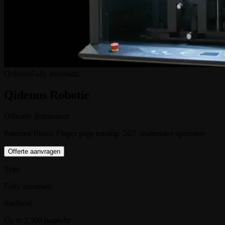
Qidenus
Fully automatic
Qidenus Robotic
Officiële distributeur
Patented Bionic Finger page turning. 24/7 unattended operation
Offerte aanvragen
Type
Fully automatic
Snelheid
Up to 2,500 pages/hr