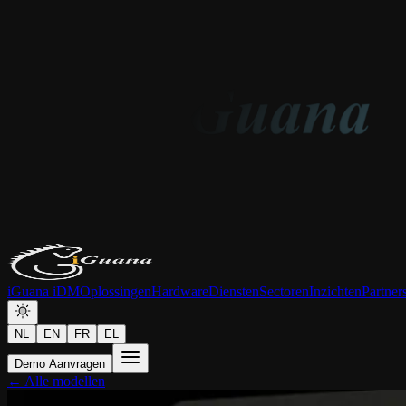
iGuana iDM
Oplossingen
Hardware
Diensten
Sectoren
Inzichten
Partner
NL
EN
FR
EL
Demo Aanvragen
← Alle modellen