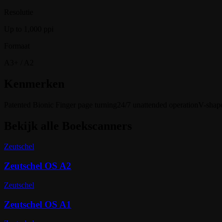
Resolutie
Up to 1,000 ppi
Formaat
A3+ / A2
Kenmerken
Patented Bionic Finger page turning
24/7 unattended operation
V-shap
Bekijk alle
Boekscanners
Zeutschel
Zeutschel OS A2
Zeutschel
Zeutschel OS A1