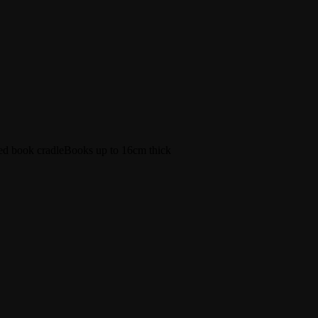
ed book cradle
Books up to 16cm thick