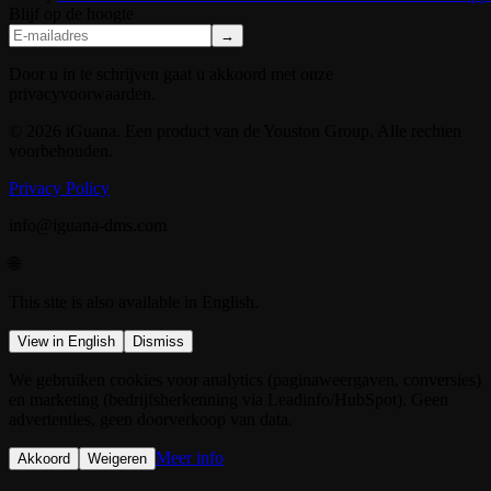
Blijf op de hoogte
→
Door u in te schrijven gaat u akkoord met onze
privacyvoorwaarden.
© 2026 iGuana. Een product van de Youston Group. Alle rechten
voorbehouden.
Privacy Policy
info@iguana-dms.com
🌐
This site is also available in English.
View in English
Dismiss
We gebruiken cookies voor analytics (paginaweergaven, conversies)
en marketing (bedrijfsherkenning via Leadinfo/HubSpot). Geen
advertenties, geen doorverkoop van data.
Meer info
Akkoord
Weigeren