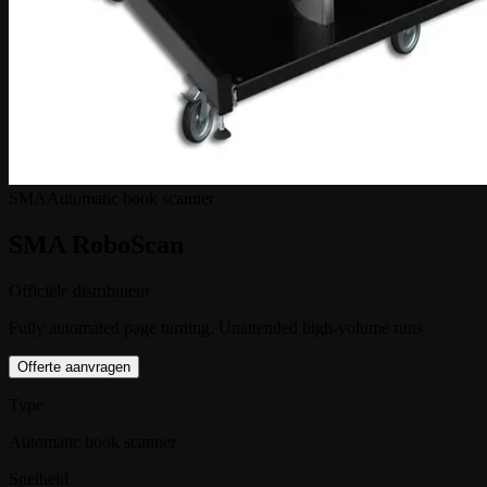
SMA
Automatic book scanner
SMA RoboScan
Officiële distributeur
Fully automated page turning. Unattended high-volume runs
Offerte aanvragen
Type
Automatic book scanner
Snelheid