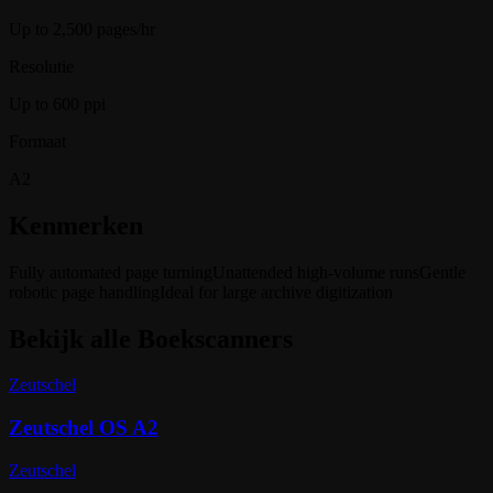
Up to 2,500 pages/hr
Resolutie
Up to 600 ppi
Formaat
A2
Kenmerken
Fully automated page turning
Unattended high-volume runs
Gentle
robotic page handling
Ideal for large archive digitization
Bekijk alle
Boekscanners
Zeutschel
Zeutschel OS A2
Zeutschel