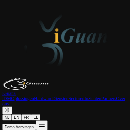
iGuana
iDM
Oplossingen
Hardware
Diensten
Sectoren
Inzichten
Partners
Over
ons
NL
EN
FR
EL
Demo Aanvragen