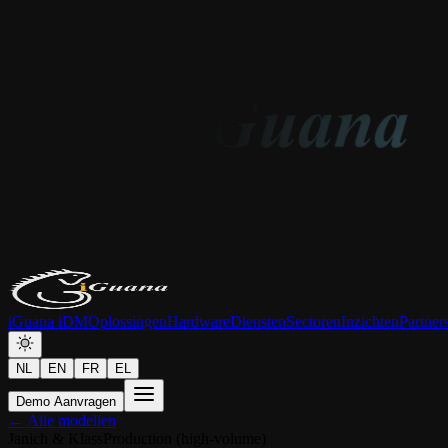
iGuana iDM
Oplossingen
Hardware
Diensten
Sectoren
Inzichten
Partner
NL
EN
FR
EL
Demo Aanvragen
← Alle modellen
Janich & Klass
Production (high-volume)