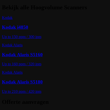
Bekijk alle
Hoogvolume Scanners
Kodak
Kodak i4850
Up to 150 ppm / 300 ipm
Kodak Alaris
Kodak Alaris S5160
Up to 160 ppm / 320 ipm
Kodak Alaris
Kodak Alaris S5180
Up to 210 ppm / 420 ipm
Offerte aanvragen