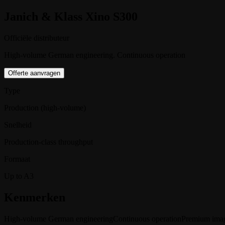
Janich & Klass Xino S300
Officiële distributeur
High-volume German engineering. Continuous operation
Offerte aanvragen
Type
Production (high-volume)
Snelheid
Production-class throughput
Formaat
Up to A3
Kenmerken
High-volume German engineering
Continuous operation
Premium imag