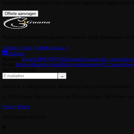
Interesse in deze scanner? Onze hardware-specialisten helpen u met ad
Offerte aanvragen
Precise Information Management. Enterprise DMS oplossingen van d
Youston Group
↗
MiraKnows.ai ↗
LinkedIn
Producten
iGuana iDM (DMS)
Oplossingen
Scanners & Hardware
Sca
Bedrijf
Kantoren
Team
Sectoren
Referenties
Inzichten
NIS2
Contact
Supp
Blijf op de hoogte
→
Door u in te schrijven gaat u akkoord met onze privacyvoorwaarden.
© 2026 iGuana. Een product van de Youston Group. Alle rechten vo
Privacy Policy
info@iguana-dms.com
🌐