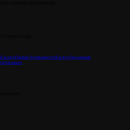
vies, installatie en onderhoud.
e Youston Group.
nFactory
Digitale Postkamer
ArtFactory
Downloads
ort
Vacatures
orbehouden.