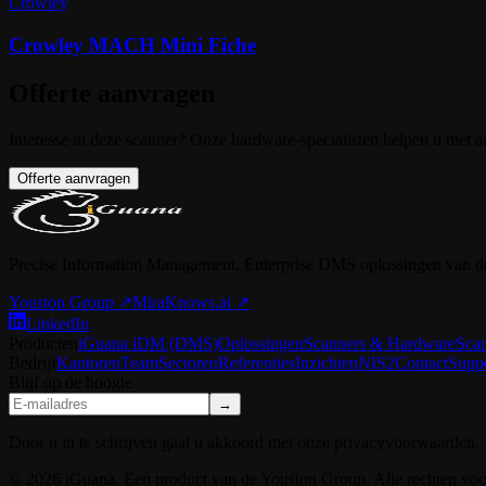
Crowley
Crowley MACH Mini Fiche
Offerte aanvragen
Interesse in deze scanner? Onze hardware-specialisten helpen u met ad
Offerte aanvragen
Precise Information Management. Enterprise DMS oplossingen van d
Youston Group
↗
MiraKnows.ai ↗
LinkedIn
Producten
iGuana iDM (DMS)
Oplossingen
Scanners & Hardware
Sca
Bedrijf
Kantoren
Team
Sectoren
Referenties
Inzichten
NIS2
Contact
Supp
Blijf op de hoogte
→
Door u in te schrijven gaat u akkoord met onze privacyvoorwaarden.
© 2026 iGuana. Een product van de Youston Group. Alle rechten vo