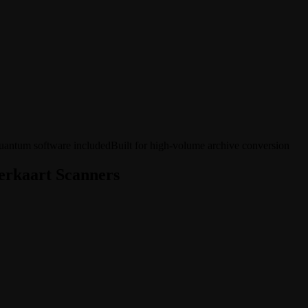
antum software included
Built for high-volume archive conversion
erkaart Scanners