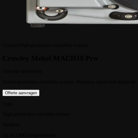
Crowley
High-production microfilm scanner
Crowley Mekel MACH10 Pro
Officiële distributeur
Fastest production microfilm scanner. Precision, speed and simplicity
Offerte aanvragen
Type
High-production microfilm scanner
Snelheid
Up to 2,800 images/minute