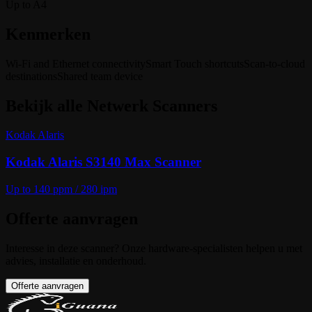
Up to A4
Kenmerken
Wi-Fi and Ethernet connectivity
Smart Touch shortcuts
Scan-to-cloud
destinations
Shared team device
Bekijk alle
Netwerk Scanners
Kodak Alaris
Kodak Alaris S3140 Max Scanner
Up to 140 ppm / 280 ipm
Offerte aanvragen
Interesse in deze scanner? Onze hardware-specialisten helpen u met
advies, installatie en onderhoud.
Offerte aanvragen