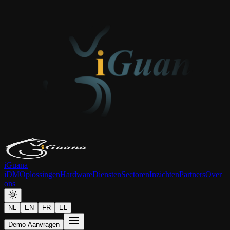
iGuana
iDM
Oplossingen
Hardware
Diensten
Sectoren
Inzichten
Partners
Over
ons
NL
EN
FR
EL
Demo Aanvragen