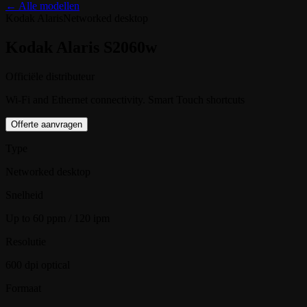
← Alle modellen
Kodak Alaris
Networked desktop
Kodak Alaris S2060w
Officiële distributeur
Wi-Fi and Ethernet connectivity. Smart Touch shortcuts
Offerte aanvragen
Type
Networked desktop
Snelheid
Up to 60 ppm / 120 ipm
Resolutie
600 dpi optical
Formaat