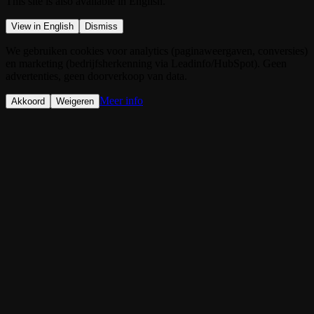
This site is also available in English.
View in English
Dismiss
We gebruiken cookies voor analytics (paginaweergaven, conversies)
en marketing (bedrijfsherkenning via Leadinfo/HubSpot). Geen
advertenties, geen doorverkoop van data.
Meer info
Akkoord
Weigeren