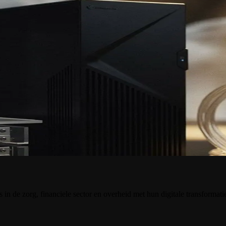
HL7 v2.8
ctief onderhoudscontract. De release bevat concrete verbeteringen op 
ocent sneller dan de vorige versie en ondersteunt nu parallelle taken
mst bij elke taakovergang.
Ziekenhuizen en woonzorgcentra kunnen patiëntdossiers nu uitwisselen
lijkheid van manuele imports.
eide NIS2-compliance-functies. Daarnaast is automatische back-up naar 
n het documentbeheersysteem zelf, zonder externe koppelingen.
. Neem contact op met uw iGuana iDM-accountmanager of raadpleeg het 
in de zorg, financiele sector en overheid met hun digitale transformati