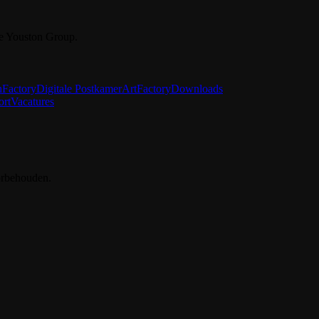
e Youston Group.
nFactory
Digitale Postkamer
ArtFactory
Downloads
ort
Vacatures
orbehouden.