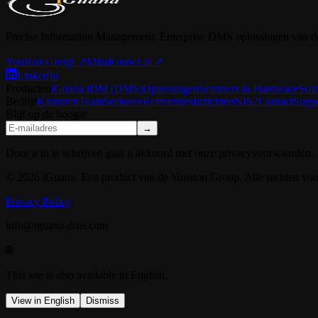
Precise Information Management. Enterprise DMS oplossingen van d
Youston Group
↗
MiraKnows.ai ↗
LinkedIn
Producten
iGuana iDM (DMS)
Oplossingen
Scanners & Hardware
Sca
Bedrijf
Kantoren
Team
Sectoren
Referenties
Inzichten
NIS2
Contact
Supp
Blijf op de hoogte
→
Door u in te schrijven gaat u akkoord met onze privacyvoorwaarden.
© 2026 iGuana. Een product van de Youston Group. Alle rechten vo
Privacy Policy
info@iguana-dms.com
🌐
This site is also available in English.
View in English
Dismiss