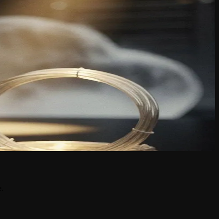
het vlak van compliance, cloudback-up en sector-specifieke
 en deadline-escalaties. Workflows met meerdere goedkeuringsstappen
 tussen systemen die HL7 v2.8 spreken. Dat vereenvoudigt de
Microsoft Azure toegevoegd. Organisaties met een verplichte NIS2-
klantportaal voor de upgradeprocedure en de volledige release notes.
e.