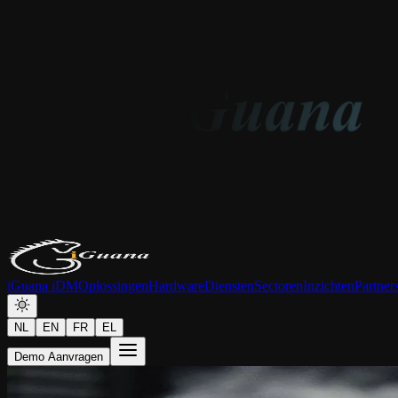
iGuana iDM
Oplossingen
Hardware
Diensten
Sectoren
Inzichten
Partner
NL
EN
FR
EL
Demo Aanvragen
Artikel