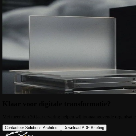
iGuana iDM v7.2: NIS2, Azure-backup en 
15 maart 2026
iGuana iDM v7.2 is beschikbaar voor alle bestaande klanten met een a
integraties. Klanten upgraden gratis.
De workflow-engine is volledig herzien. De nieuwe engine werkt 40 pr
verlopen daardoor aanzienlijk efficiënter, zonder handmatige tussenko
Voor de zorgsector introduceert v7.2 ondersteuning voor HL7 v2.8. 
integratie met klinische informatiesystemen en vermindert de afhanke
Op het vlak van beveiliging en regelgeving bevat de release uitgebr
naleving beschikken zo over een auditeerbare back-upstrategie binne
De upgrade is gratis voor klanten met een actief onderhoudscontract
Klaar voor digitale transformatie?
Met meer dan 30 jaar ervaring helpen wij toonaangevende organisaties 
Contacteer Solutions Architect
Download PDF Briefing