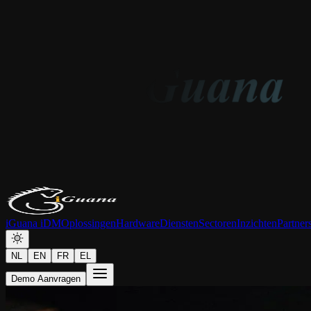
iGuana iDM
Oplossingen
Hardware
Diensten
Sectoren
Inzichten
Partner
NL
EN
FR
EL
Demo Aanvragen
Artikel