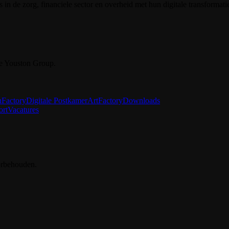
in de zorg, financiele sector en overheid met hun digitale transformati
e Youston Group.
nFactory
Digitale Postkamer
ArtFactory
Downloads
ort
Vacatures
orbehouden.