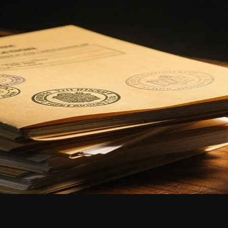
-gestuurde chat
ig. Burgers die een aanvraag willen raadplegen, belanden vaak bij een
dt een direct alternatief: een chatinterface waarmee burgers zelf vra
iDM. Wanneer een burger een vraag stelt, doorzoekt MiraKnows.ai de r
 maar informatie die rechtstreeks uit het officiële dossier komt. De
ing.
dplegingen verlopen 24 uur op 24, ook buiten de kantooruren. Veelges
 iGuana iDM beheert de onderliggende dossiers conform de geldende a
experiment. Beide platformen zijn producten van de Youston Group en
t geen volledige vervanging van bestaande systemen: iGuana iDM kop
 informeren over omgevingsvergunningen? Neem contact op met iGuana i