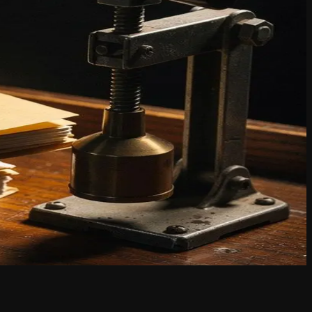
 loket of sturen een e-mail die dagen op antwoord wacht.
gen kunnen stellen over lopende of afgeronde
elevante dossiers en geeft een gericht antwoord op basis van de
 medewerkers van de dienst Omgeving worden ontlast van
telde vragen over de status van een aanvraag, de vereiste documenten
rchiefwetgeving en GDPR-vereisten, zodat enkel de correcte
 zijn ontworpen om samen te werken binnen bestaande IT-
pelt aan gangbare zaaksystemen en DMS-omgevingen die lokale
DM voor een gerichte demonstratie.