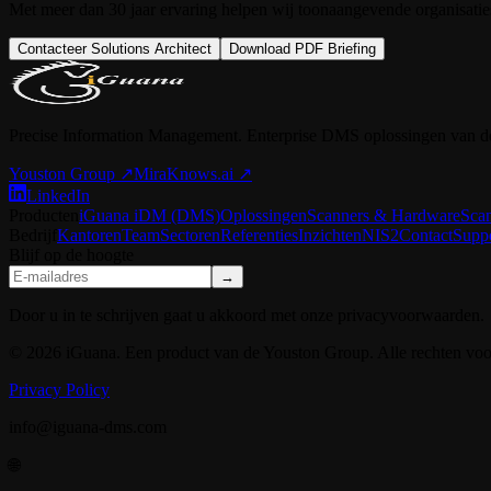
Met meer dan 30 jaar ervaring helpen wij toonaangevende organisaties 
Contacteer Solutions Architect
Download PDF Briefing
Precise Information Management. Enterprise DMS oplossingen van d
Youston Group
↗
MiraKnows.ai ↗
LinkedIn
Producten
iGuana iDM (DMS)
Oplossingen
Scanners & Hardware
Sca
Bedrijf
Kantoren
Team
Sectoren
Referenties
Inzichten
NIS2
Contact
Supp
Blijf op de hoogte
→
Door u in te schrijven gaat u akkoord met onze privacyvoorwaarden.
© 2026 iGuana. Een product van de Youston Group. Alle rechten vo
Privacy Policy
info@iguana-dms.com
🌐