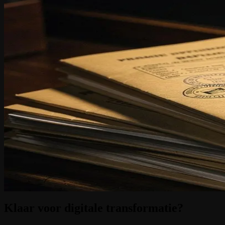
Omgevingsvergunningen raadplegen via AI
8 december 2025
Omgevingsvergunningsdossiers zijn omvangrijk, complex en tijdgevoel
MiraKnows.ai, de AI-dataverwerkingsmodule van de Youston Group, bie
omgevingsvergunningsaanvragen.
De chatfunctie is gekoppeld aan de documentenrepository van iGuana 
beschikbare documentinhoud. Dat betekent geen generieke antwoorden,
routinevragen en kunnen zich richten op inhoudelijke dossierbehandel
Voor lokale besturen biedt deze aanpak een concrete meerwaarde. Raa
of de geldigheidsduur van een vergunning worden direct beantwoord.
informatie beschikbaar wordt gesteld aan de juiste gebruiker.
De integratie tussen iGuana iDM en MiraKnows.ai is geen technisch 
omgevingen van overheden en instellingen. De implementatie vereis
besturen al in gebruik hebben.
Wilt u weten hoe uw organisatie burgers sneller en efficiënter kan
Klaar voor digitale transformatie?