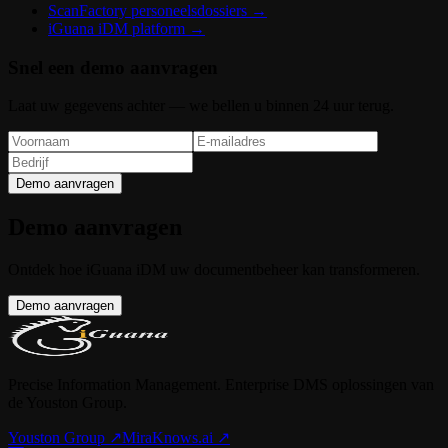
ScanFactory personeelsdossiers
→
iGuana iDM platform
→
Snel een demo aanvragen
Laat uw gegevens achter — we bellen u binnen 24 uur terug.
Demo aanvragen
Demo aanvragen
Ontdek hoe iGuana iDM uw documentbeheer kan transformeren.
Demo aanvragen
Precise Information Management. Enterprise DMS oplossingen van
de Youston Group.
Youston Group
↗
MiraKnows.ai ↗