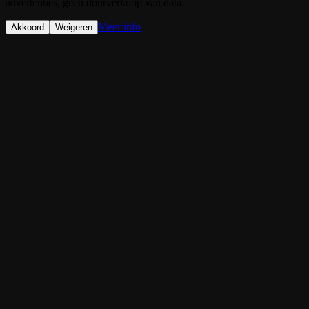
advertenties, geen doorverkoop van data.
Meer info
Akkoord
Weigeren