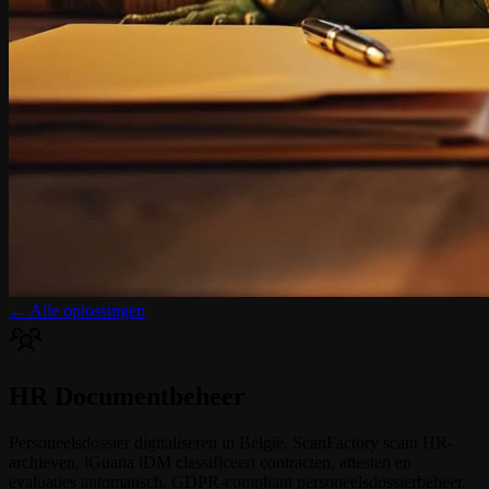
← Alle oplossingen
HR Documentbeheer
Personeelsdossier digitaliseren in België. ScanFactory scant HR-
archieven, iGuana iDM classificeert contracten, attesten en
evaluaties automatisch. GDPR-compliant personeelsdossierbeheer.