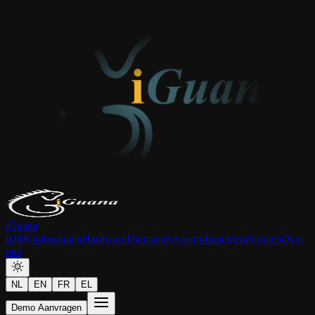
iGuana
iDM
Oplossingen
Hardware
Diensten
Sectoren
Inzichten
Partners
Over
ons
NL
EN
FR
EL
Demo Aanvragen