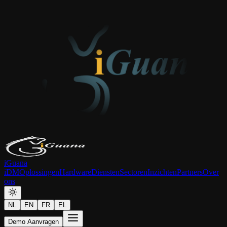
iGuana
iDM
Oplossingen
Hardware
Diensten
Sectoren
Inzichten
Partners
Over
ons
NL
EN
FR
EL
Demo Aanvragen