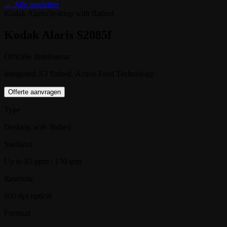
← Alle modellen
Kodak Alaris
Desktop with flatbed
Kodak Alaris S2085f
Officiële distributeur
Integrated A3 flatbed. Active Feed Technology
Offerte aanvragen
Type
Desktop with flatbed
Snelheid
Up to 85 ppm / 170 ipm
Resolutie
600 dpi optical
Formaat