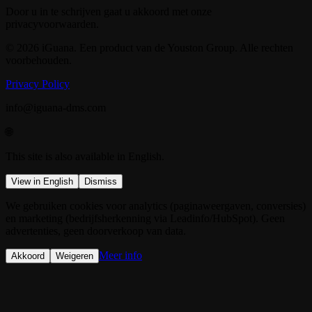
Door u in te schrijven gaat u akkoord met onze
privacyvoorwaarden.
© 2026 iGuana. Een product van de Youston Group. Alle rechten
voorbehouden.
Privacy Policy
info@iguana-dms.com
🌐
This site is also available in English.
View in English
Dismiss
We gebruiken cookies voor analytics (paginaweergaven, conversies)
en marketing (bedrijfsherkenning via Leadinfo/HubSpot). Geen
advertenties, geen doorverkoop van data.
Meer info
Akkoord
Weigeren