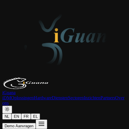
iGuana
iDM
Oplossingen
Hardware
Diensten
Sectoren
Inzichten
Partners
Over
ons
NL
EN
FR
EL
Demo Aanvragen