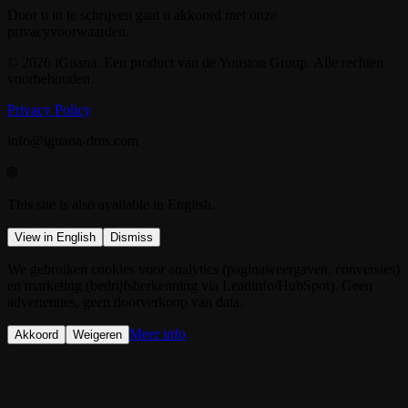
Door u in te schrijven gaat u akkoord met onze
privacyvoorwaarden.
© 2026 iGuana. Een product van de Youston Group. Alle rechten
voorbehouden.
Privacy Policy
info@iguana-dms.com
🌐
This site is also available in English.
View in English
Dismiss
We gebruiken cookies voor analytics (paginaweergaven, conversies)
en marketing (bedrijfsherkenning via Leadinfo/HubSpot). Geen
advertenties, geen doorverkoop van data.
Meer info
Akkoord
Weigeren