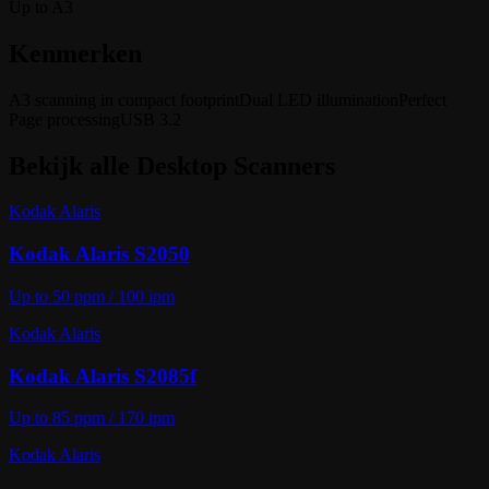
Up to A3
Kenmerken
A3 scanning in compact footprint
Dual LED illumination
Perfect
Page processing
USB 3.2
Bekijk alle
Desktop Scanners
Kodak Alaris
Kodak Alaris S2050
Up to 50 ppm / 100 ipm
Kodak Alaris
Kodak Alaris S2085f
Up to 85 ppm / 170 ipm
Kodak Alaris