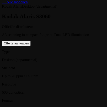
← Alle modellen
Kodak Alaris
Desktop (departmental)
Kodak Alaris S3060
Officiële distributeur
A3 scanning in compact footprint. Dual LED illumination
Offerte aanvragen
Type
Desktop (departmental)
Snelheid
Up to 70 ppm / 140 ipm
Resolutie
600 dpi optical
Formaat