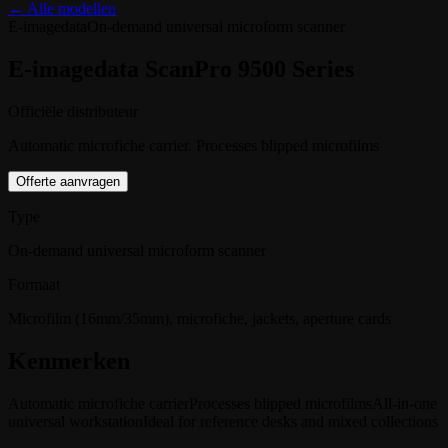
← Alle modellen
E-imagedata
On-demand universal microform scanner
E-imagedata ScanPro 9500 Series
Officiële distributeur
Automatic microfiche carrier. Processes blipped microfilms
Offerte aanvragen
Type
On-demand universal microform scanner
Formaat
Microfilm (16mm/35mm), microfiche, jackets, aperture cards
Kenmerken
Automatic microfiche carrier
Processes blipped microfilms
All-in-one
universal workstation
Ideal for reference desks and mixed collections