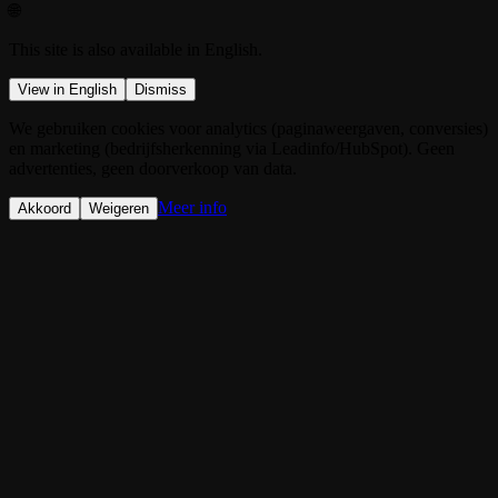
🌐
This site is also available in English.
View in English
Dismiss
We gebruiken cookies voor analytics (paginaweergaven, conversies)
en marketing (bedrijfsherkenning via Leadinfo/HubSpot). Geen
advertenties, geen doorverkoop van data.
Meer info
Akkoord
Weigeren