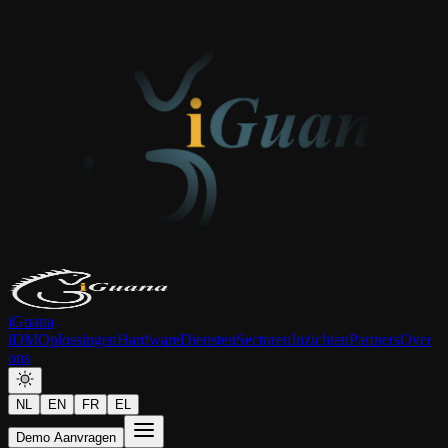
iGuana
iDM
Oplossingen
Hardware
Diensten
Sectoren
Inzichten
Partners
Over
ons
NL
EN
FR
EL
Demo Aanvragen