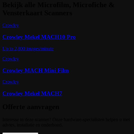
Bekijk alle
Microfilm, Microfiche &
Vensterkaart Scanners
Crowley
Crowley Mekel MACH10 Pro
Up to 2,800 images/minute
Crowley
Crowley MACH Mini Film
Crowley
Crowley Mekel MACH7
Offerte aanvragen
Interesse in deze scanner? Onze hardware-specialisten helpen u met
advies, installatie en onderhoud.