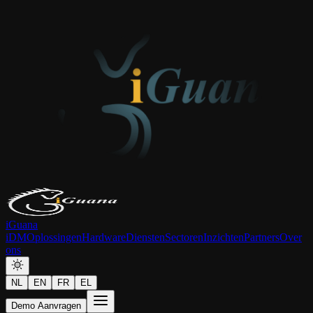
iGuana
iDM
Oplossingen
Hardware
Diensten
Sectoren
Inzichten
Partners
Over
ons
NL
EN
FR
EL
Demo Aanvragen