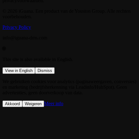
privacyvoorwaarden.
© 2026 iGuana. Een product van de Youston Group. Alle rechten
voorbehouden.
Privacy Policy
info@iguana-dms.com
🌐
This site is also available in English.
View in English
Dismiss
We gebruiken cookies voor analytics (paginaweergaven, conversies)
en marketing (bedrijfsherkenning via Leadinfo/HubSpot). Geen
advertenties, geen doorverkoop van data.
Meer info
Akkoord
Weigeren