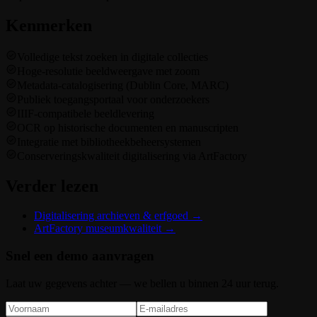
Kenmerken
Volledige tekst zoeken in digitale collecties
Hoge-resolutie beeldweergave met zoom
Metadata-catalogisering (Dublin Core, MARC)
Publiek toegangsportaal voor onderzoekers
IIIF-compatibele beeldlevering
OCR op historische documenten en manuscripten
Integratie met bibliotheekbeheersystemen
Conserveringskwaliteit digitalisering via ArtFactory
Verder lezen
Digitalisering archieven & erfgoed
→
ArtFactory museumkwaliteit
→
Snel een demo aanvragen
Laat uw gegevens achter — we bellen u binnen 24 uur terug.